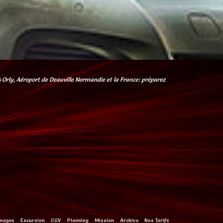
is Orly, Aéroport de Deauville Normandie et la France: préparez
gnages
Excursion
CGV
Planning
Mission
Archive
Nos Tarifs