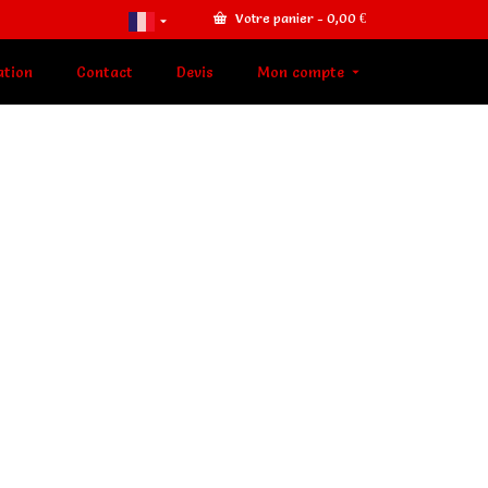
Votre panier
-
0,00
€
ation
Contact
Devis
Mon compte