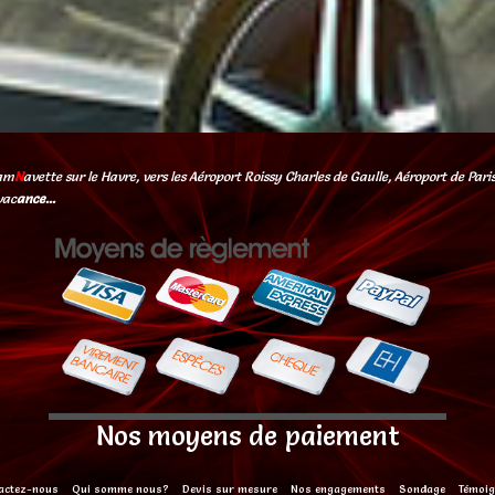
am
N
avette sur le Havre, vers les Aéroport Roissy Charles de Gaulle, Aéroport de Par
vac
ance...
Nos moyens de paiement
actez-nous
Qui somme nous?
Devis sur mesure
Nos engagements
Sondage
Témoi