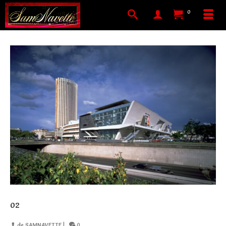
0
02
de
SAMNAVETTE
|
0