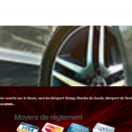
am
N
avette sur le Havre, vers les Aéroport Roissy Charles de Gaulle, Aéroport de Par
vac
ance...